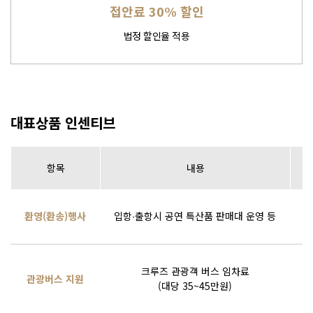
접안료 30% 할인
법정 할인율 적용
대표상품 인센티브
항목
내용
환영(환송)행사
입항∙출항시 공연 특산품 판매대 운영 등
여
크루즈 관광객 버스 임차료
관광버스 지원
(대당 35~45만원)