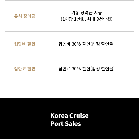
기항 장려금 지급
유치 장려금
(1인당 1만원, 최대 3천만원)
입항비 할인
입항비 30% 할인(법정 할인율)
여
접안료 할인
접안료 30% 할인(법정 할인율)
여